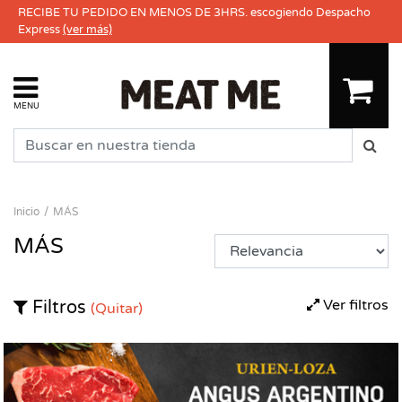
RECIBE TU PEDIDO EN MENOS DE 3HRS. escogiendo Despacho
Express
(ver más)
MENU
Inicio
MÁS
MÁS
Ver filtros
Filtros
(Quitar)