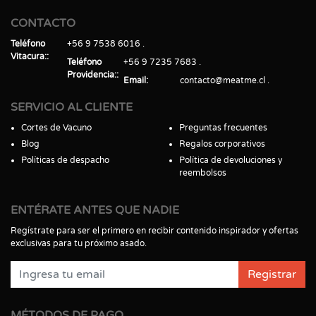
CONTACTO
Teléfono
+56 9 7538 6016
Vitacura:
Teléfono
+56 9 7235 7683
Providencia:
Email
contacto@meatme.cl
SERVICIO AL CLIENTE
Cortes de Vacuno
Preguntas frecuentes
Blog
Regalos corporativos
Políticas de despacho
Política de devoluciones y
reembolsos
ENTÉRATE ANTES QUE NADIE
Regístrate para ser el primero en recibir contenido inspirador y ofertas
exclusivas para tu próximo asado.
Registrar
MÉTODOS DE PAGO