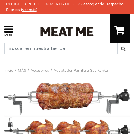
RECIBE TU PEDIDO EN MENOS DE 3HRS. escogiendo Despacho
Express
(ver más)
MENU
Inicio
MÁS
Accesorios
Adaptador Parrilla a Gas Kanka