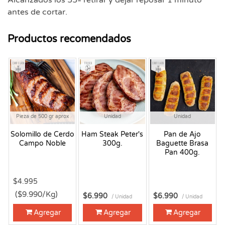
antes de cortar.
Productos recomendados
Congelado
Fresco
Congelado
Pieza de 500 gr aprox
Unidad
Unidad
Solomillo de Cerdo
Ham Steak Peter's
Pan de Ajo
Campo Noble
300g.
Baguette Brasa
Pan 400g.
$4.995
($9.990/Kg)
$6.990
$6.990
/ Unidad
/ Unidad
Agregar
Agregar
Agregar