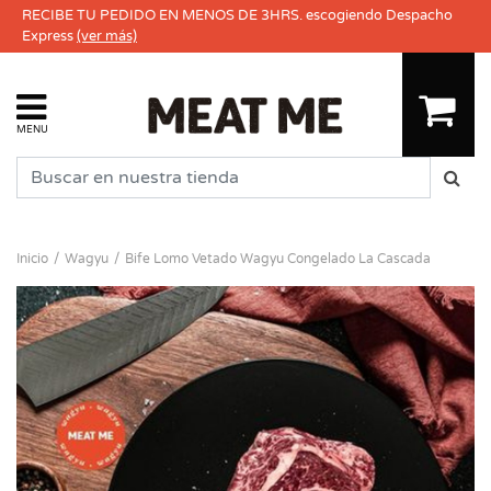
RECIBE TU PEDIDO EN MENOS DE 3HRS. escogiendo Despacho
Express
(ver más)
MENU
Inicio
Wagyu
Bife Lomo Vetado Wagyu Congelado La Cascada