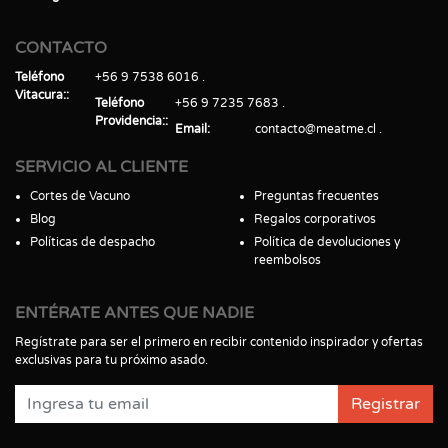
CONTACTO
Teléfono
+56 9 7538 6016
Vitacura:
Teléfono
+56 9 7235 7683
Providencia:
Email
contacto@meatme.cl
SERVICIO AL CLIENTE
Cortes de Vacuno
Preguntas frecuentes
Blog
Regalos corporativos
Políticas de despacho
Política de devoluciones y
reembolsos
ENTÉRATE ANTES QUE NADIE
Regístrate para ser el primero en recibir contenido inspirador y ofertas
exclusivas para tu próximo asado.
Registrar