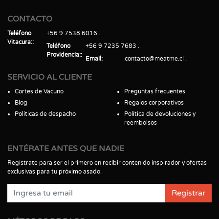
CONTACTO
Teléfono
+56 9 7538 6016
Vitacura:
Teléfono
+56 9 7235 7683
Providencia:
Email
contacto@meatme.cl
SERVICIO AL CLIENTE
Cortes de Vacuno
Preguntas frecuentes
Blog
Regalos corporativos
Políticas de despacho
Política de devoluciones y
reembolsos
ENTÉRATE ANTES QUE NADIE
Regístrate para ser el primero en recibir contenido inspirador y ofertas
exclusivas para tu próximo asado.
Registrar