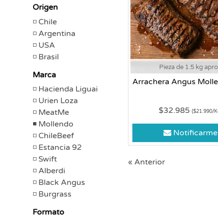
Origen
Chile
Argentina
USA
Brasil
Pieza de 1.5 kg apr
Marca
Arrachera Angus Moll
Hacienda Liguai
Urien Loza
$32.985
MeatMe
($21.990/K
Mollendo
Notificarme
ChileBeef
Estancia 92
Swift
« Anterior
Alberdi
Black Angus
Burgrass
Formato