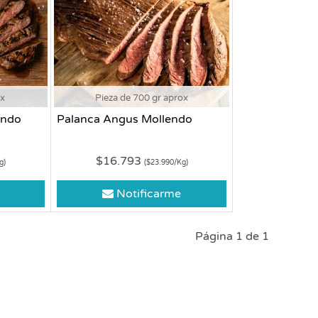
ox
Pieza de 700 gr aprox
endo
Palanca Angus Mollendo
$16.793
g)
($23.990/Kg)
Notificarme
Página 1 de 1