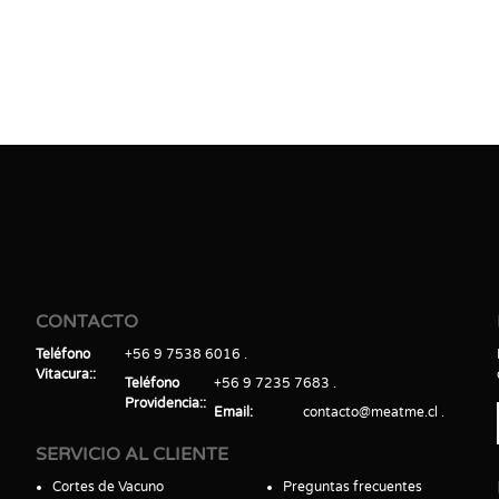
CONTACTO
Teléfono
+56 9 7538 6016
Vitacura:
Teléfono
+56 9 7235 7683
Providencia:
Email
contacto@meatme.cl
SERVICIO AL CLIENTE
Cortes de Vacuno
Preguntas frecuentes