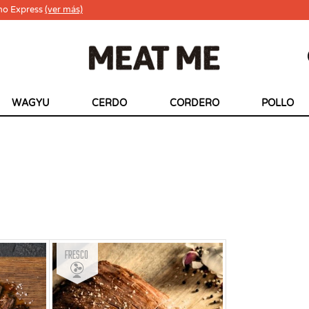
ho Express
(ver más)
WAGYU
CERDO
CORDERO
POLLO
Fresco