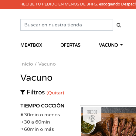
RECIBE TU PEDIDO EN MENOS DE 3HRS. escogiendo Despac
MEATBOX
OFERTAS
VACUNO
Inicio
Vacuno
Vacuno
Filtros
(Quitar)
TIEMPO COCCIÓN
Fresco
30min o menos
30 a 60min
60min o más