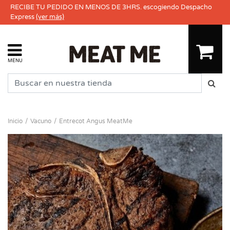
RECIBE TU PEDIDO EN MENOS DE 3HRS. escogiendo Despacho
Express
(ver más)
MENU
Inicio
Vacuno
Entrecot Angus MeatMe