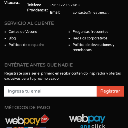
Vitacura:
Teléfono
+56 9 7235 7683
Providencia:
Email
contacto@meatme.cl
SERVICIO AL CLIENTE
Cortes de Vacuno
Preguntas frecuentes
Blog
Regalos corporativos
Políticas de despacho
Política de devoluciones y
reembolsos
ENTÉRATE ANTES QUE NADIE
Regístrate para ser el primero en recibir contenido inspirador y ofertas
exclusivas para tu próximo asado.
Registrar
MÉTODOS DE PAGO