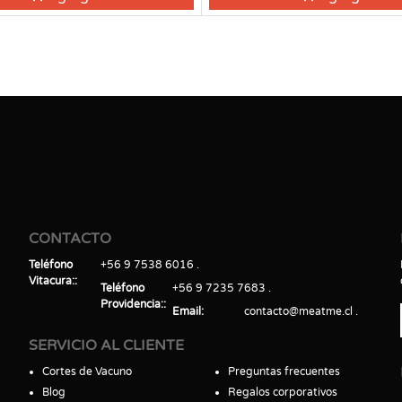
CONTACTO
Teléfono
+56 9 7538 6016
Vitacura:
Teléfono
+56 9 7235 7683
Providencia:
Email
contacto@meatme.cl
SERVICIO AL CLIENTE
Cortes de Vacuno
Preguntas frecuentes
Blog
Regalos corporativos