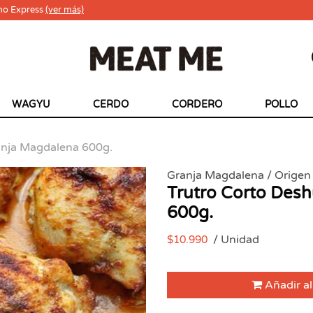
ho Express
(ver más)
WAGYU
CERDO
CORDERO
POLLO
anja Magdalena 600g.
Granja Magdalena / Origen 
Trutro Corto Des
600g.
/ Unidad
$10.990
Añadir al