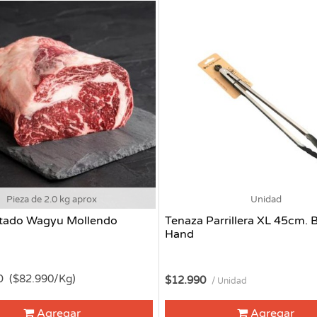
Pieza de 2.0 kg aprox
Unidad
tado Wagyu Mollendo
Tenaza Parrillera XL 45cm. 
Hand
0
($82.990/Kg)
$12.990
/ Unidad
Agregar
Agregar