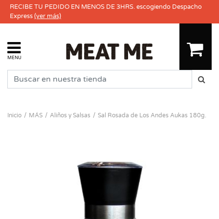
RECIBE TU PEDIDO EN MENOS DE 3HRS. escogiendo Despacho
Express
(ver más)
MENU
Inicio
MÁS
Aliños y Salsas
Sal Rosada de Los Andes Aukas 180g.