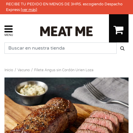
RECIBE TU PEDIDO EN MENOS DE 3HRS. escogiendo Despacho
Express
(ver más)
MENU
Inicio
Vacuno
Filete Angus sin Cordón Urien Loza