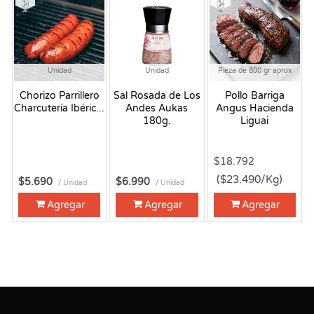
Unidad
Unidad
Pieza de 800 gr aprox
Chorizo Parrillero
Sal Rosada de Los
Pollo Barriga
Charcutería Ibéric...
Andes Aukas
Angus Hacienda
180g.
Liguai
$18.792
($23.490/Kg)
$5.690
$6.990
/ Unidad
/ Unidad
Agregar
Agregar
Agregar