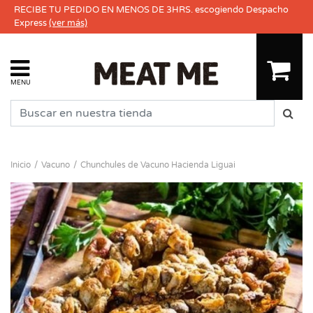
RECIBE TU PEDIDO EN MENOS DE 3HRS. escogiendo Despacho
Express
(ver más)
MENU
Inicio
Vacuno
Chunchules de Vacuno Hacienda Liguai