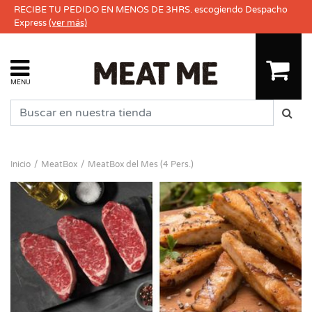
RECIBE TU PEDIDO EN MENOS DE 3HRS. escogiendo Despacho
Express
(ver más)
MENU
Inicio
MeatBox
MeatBox del Mes (4 Pers.)