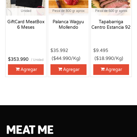
Unidad
Pieza de 800 gr aprox
Pieza de 500 gr aprox
GiftCard MeatBox
Palanca Wagyu
Tapabarriga
6 Meses
Mollendo
Centro Estancia 92
$35.992
$9.495
($44.990/Kg)
($18.990/Kg)
$353.990
/ Unidad
Agregar
Agregar
Agregar