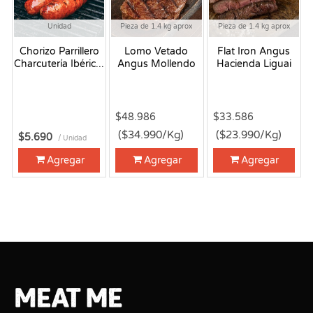
Unidad
Pieza de 1.4 kg aprox
Pieza de 1.4 kg aprox
Chorizo Parrillero
Lomo Vetado
Flat Iron Angus
Charcutería Ibéric...
Angus Mollendo
Hacienda Liguai
$48.986
$33.586
($34.990/Kg)
($23.990/Kg)
$5.690
/ Unidad
Agregar
Agregar
Agregar