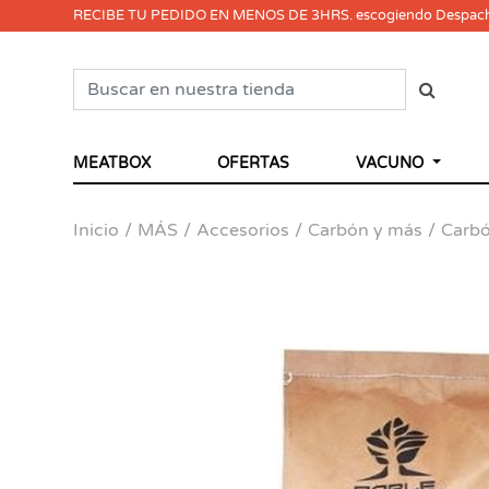
RECIBE TU PEDIDO EN MENOS DE 3HRS. escogiendo Despac
MEATBOX
OFERTAS
VACUNO
Inicio
MÁS
Accesorios
Carbón y más
Carbó