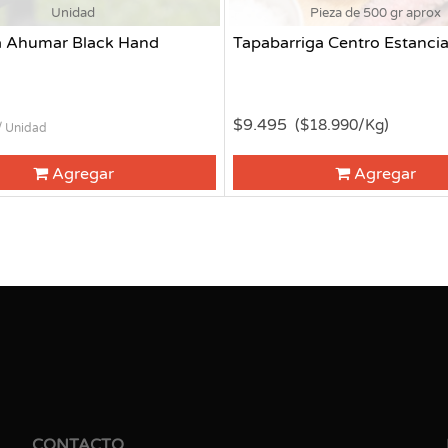
Unidad
Pieza de 500 gr aprox
a Ahumar Black Hand
Tapabarriga Centro Estanci
$9.495
($18.990/Kg)
/ Unidad
Agregar
Agregar
CONTACTO