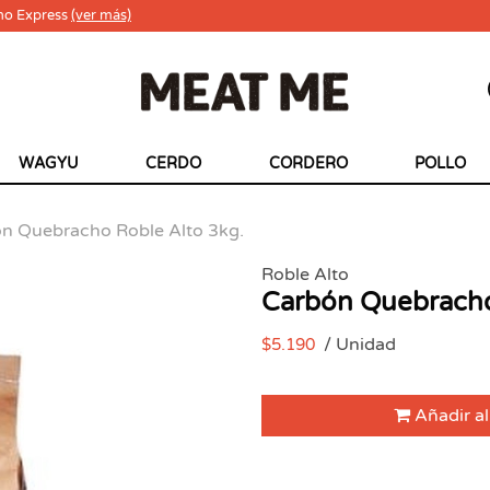
ho Express
(ver más)
WAGYU
CERDO
CORDERO
POLLO
n Quebracho Roble Alto 3kg.
Roble Alto
Carbón Quebracho
/ Unidad
$5.190
Añadir al