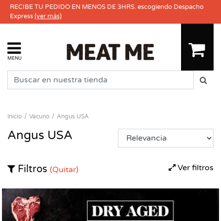
RECIBE TU PEDIDO EN MENOS DE 3HRS. escogiendo Despacho
Express
(ver más)
MENU
Inicio
Vacuno
Angus USA
Angus USA
Ver filtros
Filtros
(Quitar)