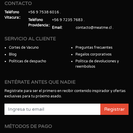
CONTACTO
Teléfono
+56 9 7538 6016
Vitacura:
Teléfono
+56 9 7235 7683
Providencia:
Email
contacto@meatme.cl
SERVICIO AL CLIENTE
Cortes de Vacuno
Preguntas frecuentes
Blog
Regalos corporativos
Políticas de despacho
Política de devoluciones y
reembolsos
ENTÉRATE ANTES QUE NADIE
Regístrate para ser el primero en recibir contenido inspirador y ofertas
exclusivas para tu próximo asado.
Registrar
MÉTODOS DE PAGO