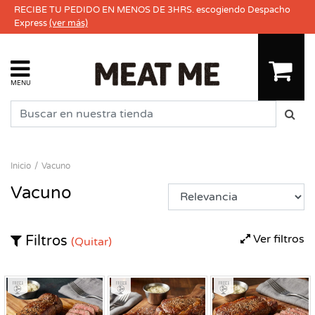
RECIBE TU PEDIDO EN MENOS DE 3HRS. escogiendo Despacho
Express
(ver más)
MENU
Inicio
Vacuno
Vacuno
Ver filtros
Filtros
(Quitar)
Fresco
Fresco
Fresco