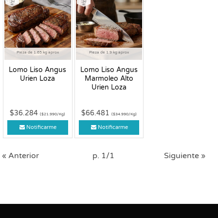
Pieza de 1.65 kg aprox
Pieza de 1.9 kg aprox
Lomo Liso Angus
Lomo Liso Angus
Urien Loza
Marmoleo Alto
Urien Loza
$36.284
$66.481
($21.990/Kg)
($34.990/Kg)
Notificarme
Notificarme
« Anterior
p. 1/1
Siguiente »