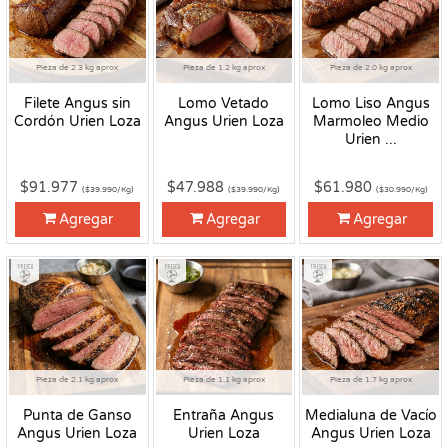
Pieza de 2.3 kg aprox
Pieza de 1.2 kg aprox
Pieza de 2.0 kg aprox
Filete Angus sin
Lomo Vetado
Lomo Liso Angus
Cordón Urien Loza
Angus Urien Loza
Marmoleo Medio
Urien ...
$91.977
$47.988
$61.980
($39.990/Kg)
($39.990/Kg)
($30.990/Kg)
Agregar
Agregar
Agregar
Fresco
Fresco
Fresco
Pieza de 2.1 kg aprox
Pieza de 1.1 kg aprox
Pieza de 1.7 kg aprox
Punta de Ganso
Entraña Angus
Medialuna de Vacío
Angus Urien Loza
Urien Loza
Angus Urien Loza