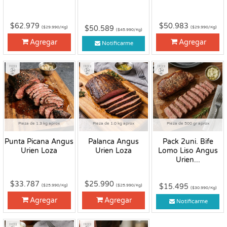
$62.979
$50.983
$50.589
($29.990/Kg)
($29.990/Kg)
($45.990/Kg)
Agregar
Agregar
Notificarme
Fresco
Fresco
Fresco
Pieza de 1.3 kg aprox
Pieza de 1.0 kg aprox
Pieza de 500 gr aprox
Punta Picana Angus
Palanca Angus
Pack 2uni. Bife
Urien Loza
Urien Loza
Lomo Liso Angus
Urien...
$33.787
$25.990
$15.495
($25.990/Kg)
($25.990/Kg)
($30.990/Kg)
Agregar
Agregar
Notificarme
Fresco
Fresco