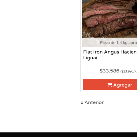
Pieza de 1.4 kg apr
Flat Iron Angus Hacie
Liguai
$33.586
($23.990/K
Agregar
« Anterior