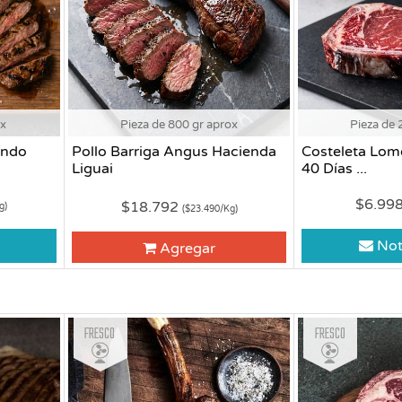
ox
Pieza de 800 gr aprox
Pieza de 
endo
Pollo Barriga Angus Hacienda
Costeleta Lom
Liguai
40 Días ...
$6.99
$18.792
g)
($23.490/Kg)
Not
Agregar
Fresco
Fresco