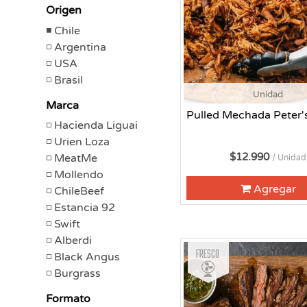
Origen
Chile
Argentina
USA
Brasil
Unidad
Marca
Pulled Mechada Peter'
Hacienda Liguai
Urien Loza
$12.990
MeatMe
/ Unidad
Mollendo
Agregar
ChileBeef
Estancia 92
Swift
Alberdi
Fresco
Black Angus
Burgrass
Formato