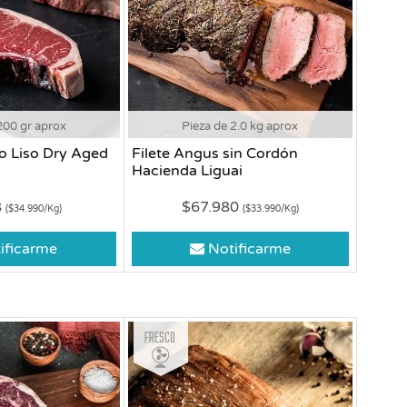
200 gr aprox
Pieza de 2.0 kg aprox
o Liso Dry Aged
Filete Angus sin Cordón
Hacienda Liguai
8
$67.980
($34.990/Kg)
($33.990/Kg)
ificarme
Notificarme
Fresco