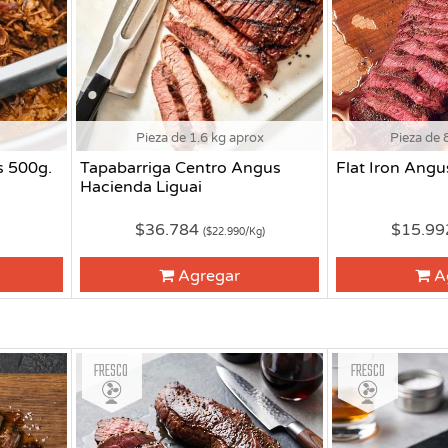
Pieza de 1.6 kg aprox
Pieza de 
s 500g.
Tapabarriga Centro Angus
Flat Iron Ang
Hacienda Liguai
$36.784
$15.9
($22.990/Kg)
Agregar
A
Fresco
Fresco