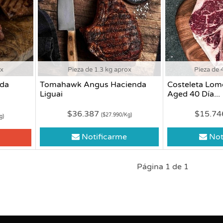
ox
Pieza de 1.3 kg aprox
Pieza de 
nda
Tomahawk Angus Hacienda
Costeleta Lom
Liguai
Aged 40 Día...
$36.387
$15.7
($27.990/Kg)
g)
Notificarme
Not
Página 1 de 1