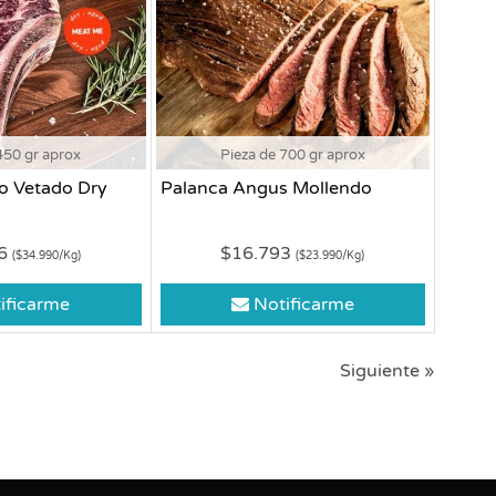
450 gr aprox
Pieza de 700 gr aprox
o Vetado Dry
Palanca Angus Mollendo
46
$16.793
($34.990/Kg)
($23.990/Kg)
ificarme
Notificarme
Siguiente »