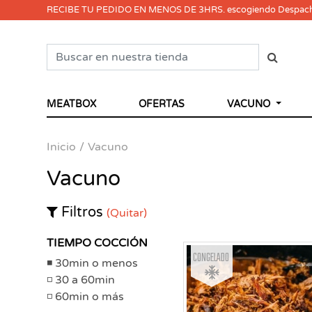
RECIBE TU PEDIDO EN MENOS DE 3HRS. escogiendo Despac
MEATBOX
OFERTAS
VACUNO
Inicio
Vacuno
Vacuno
Filtros
(Quitar)
TIEMPO COCCIÓN
Congelado
30min o menos
30 a 60min
60min o más