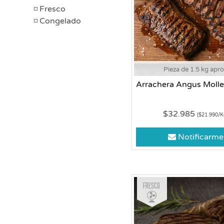
Fresco
Congelado
Pieza de 1.5 kg apr
Arrachera Angus Moll
$32.985
($21.990/K
Notificarme
Fresco