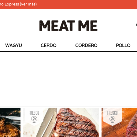
ho Express
(ver más)
WAGYU
CERDO
CORDERO
POLLO
Fresco
Fresco