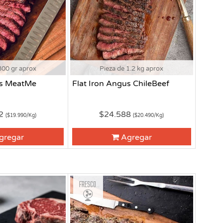
800 gr aprox
Pieza de 1.2 kg aprox
us MeatMe
Flat Iron Angus ChileBeef
92
$24.588
($19.990/Kg)
($20.490/Kg)
gregar
Agregar
Fresco